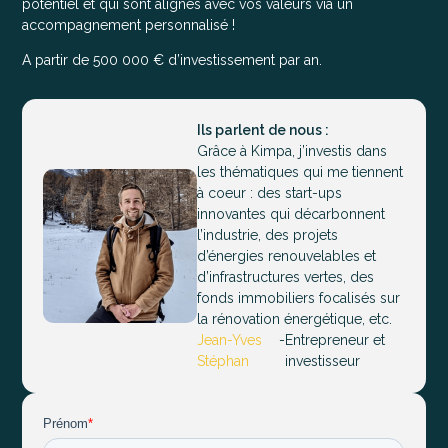
potentiel et qui sont alignés avec vos valeurs via un
accompagnement personnalisé !
A partir de 500 000 € d’investissement par an.
Ils parlent de nous :
Grâce à Kimpa, j’investis dans
les thématiques qui me tiennent
à coeur : des start-ups
innovantes qui décarbonnent
l’industrie, des projets
d’énergies renouvelables et
d’infrastructures vertes, des
fonds immobiliers focalisés sur
la rénovation énergétique, etc.
Jean-Yves
-
Entrepreneur et
Stéphan
investisseur