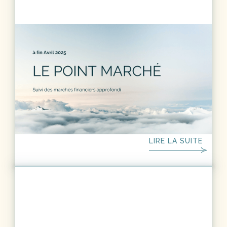
ACTUS
3
MIN.
Le point marché - fin avril 2025
Les marchés restent prudents face aux incertitudes
entourant le récent accord de trêve commerciale
entre les États-Unis et la Chine. Et bien que Donald
Trump ait annoncé une pause de 90 jours dans
l'application de nouveaux droits de douane, cette
LIRE LA SUITE
mesure temporaire ne garantit pas une résolution
positive des tensions. L’ensemble des prévisions des
marchés a été revu à la baisse, et les craintes autour
de la consommation sont rehaussées. Comme nous
l’évoquions ces dernières semaines, la volatilité se
maintient à un niveau élevé, et, même si des signaux
de détente se profilent, la conjoncture nous
encourage à la prudence et à anticiper toujours plus