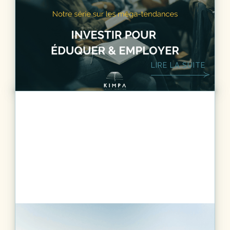
Méga-tendances - Investir pour
éduquer et employer
LIRE LA SUITE
ACTUS
3
MIN.