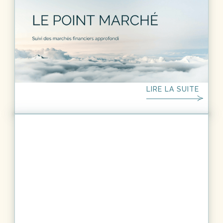
Le point marché - fin mai 2025
Malgré un contexte macroéconomique flou,
caractérisé par des tensions commerciales et une
inflation qui se maintient, les marchés financiers ont
fait preuve d'une résilience notable en mai 2025, la
confiance des investisseurs renforcée par des
LIRE LA SUITE
performances des entreprises plus robustes que
prévues. A l’inverse on note une dilution de l’impact
des annonces du président américain, ses revirements
successifs lui ont permis de se voir attribuer le
surnom de TACO Don (Trump always chickens out). Il
est primordial de maintenir une allocation à la fois
sélective et diversifiée pour se repérer dans ce
contexte incertain.