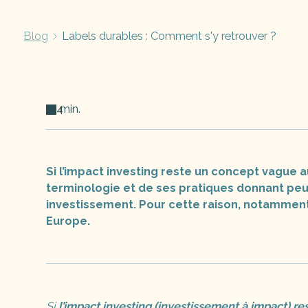
Blog
Labels durables : Comment s'y retrouver ?
4
min.
Si l’impact investing reste un concept vague a
terminologie et de ses pratiques donnant peu d
investissement. Pour cette raison, notamment,
Europe.
Si
l’impact investing (investissement à impact) r