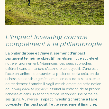
L'impact investing comme
complément à la philanthropie
La philanthropie et l'investissement d'impact
partagent le même objectif
: améliorer notre société et
notre environnement. Néanmoins, ces deux approches
diffèrent dans la manière d'atteindre cet objectif. D'une part,
l'acte philanthropique survient a posteriori de la création de
richesse et consiste généralement en des dons sans attente
de rendement financier. Il s'agit véritablement de cette notion
de "giv
ing back to society" :
assurer la création de sa propre
richesse et dans un second temps, redonner une partie de
ses gains. A l'inverse, l'im
pact investing cherche à faire
co-exister l'impact positif et le rendement financier.