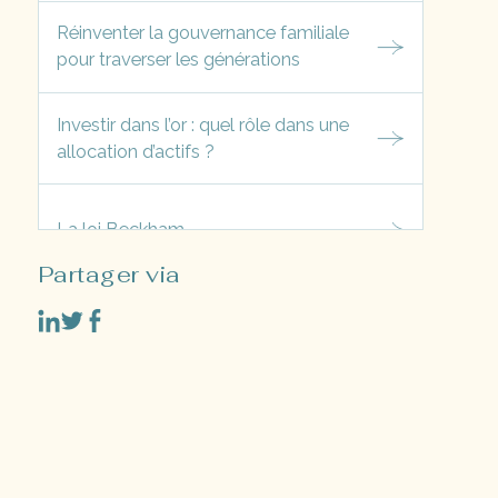
Réinventer la gouvernance familiale
pour traverser les générations
Investir dans l’or : quel rôle dans une
allocation d’actifs ?
La loi Beckham
Partager via
L’OBO Familial ou Family Buy-Out :
Définition et Avantages