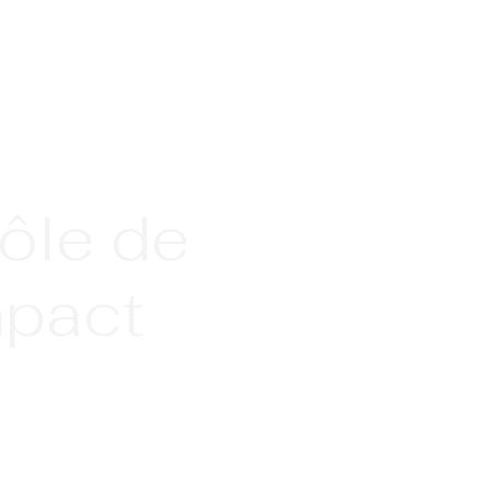
rôle de
mpact