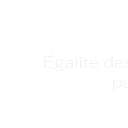
Égalité d
p