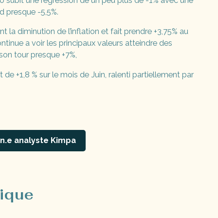
50 subit une régression de un peu plus de -1% avec une
d presque -5,5%.
la diminution de l’inflation et fait prendre +3,75% au
tinue a voir les principaux valeurs atteindre des
à son tour presque +7%,
de +1,8 % sur le mois de Juin, ralenti partiellement par
n.e analyste Kimpa
ique