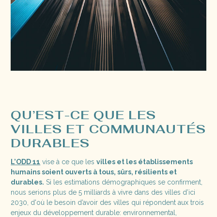
QU’EST-CE QUE LES
VILLES ET COMMUNAUTÉS
DURABLES
L’ODD 11
vise à ce que les
villes et les établissements
humains soient ouverts à tous, sûrs, résilients et
durables.
Si les estimations démographiques se confirment,
nous serions plus de 5 milliards à vivre dans des villes d’ici
2030, d'où le besoin d’avoir des villes qui répondent aux trois
enjeux du développement durable: environnemental,